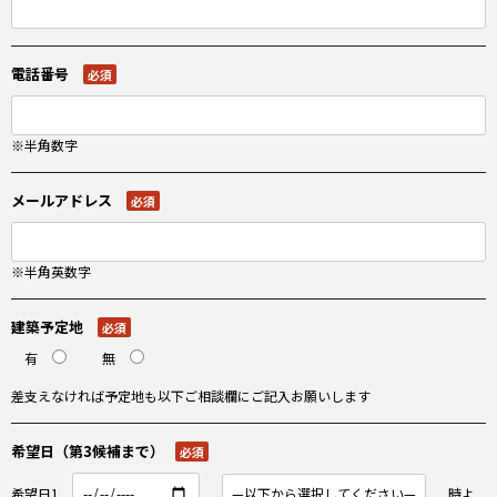
電話番号
必須
※半角数字
メールアドレス
必須
※半角英数字
建築予定地
必須
有
無
差支えなければ予定地も以下ご相談欄にご記入お願いします
希望日（第3候補まで）
必須
希望日1
時よ