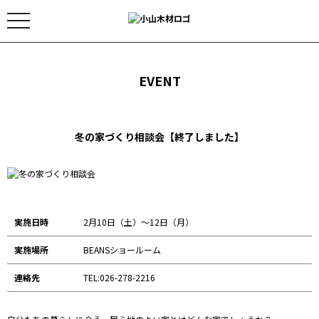
toggle
navigation
EVENT
冬の家づくり相談会【終了しました】
実施日時
2月10日（土）～12日（月）
実施場所
BEANSショールーム
連絡先
TEL:026-278-2216