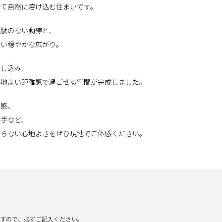
して自然に溶け込む住まいです。
無駄のない動線と、
ない穏やかな広がり。
差し込み、
心地よい距離感で過ごせる空間が完成しました。
気感、
勝手など、
わらない心地よさをぜひ現地でご体感ください。
すので、必ずご記入ください。