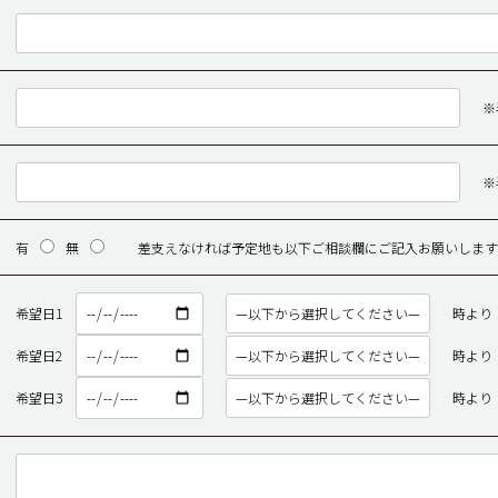
※
※
有
無
差支えなければ予定地も以下ご相談欄にご記入お願いします
希望日1
時より
希望日2
時より
希望日3
時より