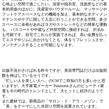
心地よい空間で過ごしたい。浴室や脱衣室、洗面所などの基
本的用途のほかに、洗濯室やパウダールーム、マッサージや
フットケアスペースなどの機能を加え、基本的なボディメン
テナンスやケアに関して入念に行うことができる空間。多少
スペースに余裕があればヨガやストレッチなどの簡単な運動
も。 バスコートや中庭など外部空間に接続すれば、夕涼み
も可能です。自宅でこれらが実践できれば、高い会費を払っ
てエステやジムに出かけなくとも、体をリフレッシュさせ、
メンテナンスすることが可能になります。
出版不況がさけばれる昨今ですが、美容専門誌だけは出版部
数を伸ばしているそうです。
「忙しい人を美しい人へ」のCMでご存知の方も多いかと思
いますが、大手家電メーカー Panasonicさんのビューティ家
電も今の時代のトレンドとして、大ヒットし好評のようで
す。
また建材では、新商品の「サロン・ド・アラ・メゾン」で
「美」をテーマにした水回り空間を提案されています。