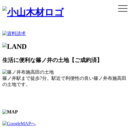
togg
navi
生活に便利な篠ノ井の土地【ご成約済】
篠ノ井駅まで徒歩7分。駅近で利便性の良い篠ノ井布施高田
の土地です。