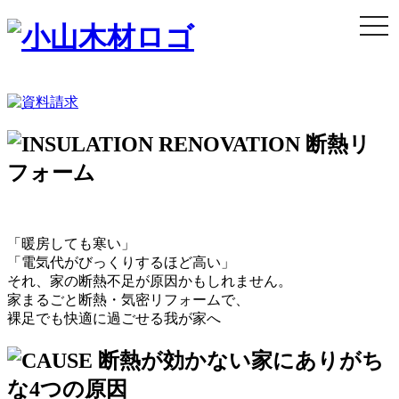
togg
navi
「暖房しても寒い」
「電気代がびっくりするほど高い」
それ、家の断熱不足が原因かもしれません。
家まるごと断熱・気密リフォームで、
裸足でも快適に過ごせる我が家へ