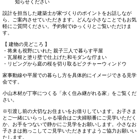
知らせください
設計を担当した建築士が家づくりのポイントをお話しなが
ら、ご案内させていただきます。どんな小さなことでもお気
軽にご質問ください。予約制でゆっくりとご覧いただけま
す。
【 建物の見どころ 】
・将来も視野にいれた 親子三人で暮らす平屋
・瓦屋根と塗り壁で仕上げた和モダンな佇まい
・リビングから庭の桜を切り取るピクチャーウィンドウ
家事動線や平屋での暮らし方を具体的にイメージできる見学
会です。
小山木材が丁寧につくる「永く住み継がれる家」をご覧くだ
さい。
※引渡し前の大切なお住まいをお借りしています。お子さま
とご一緒にいらっしゃる場合はご夫婦順番にご見学いただく
か、お手をつないで静かにご見学をお願いします。小さなお
子さまは抱っこしてご見学いただきますようご協力お願いい
たします。