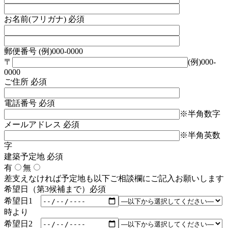
お名前(フリガナ)
必須
郵便番号
(例)000-0000
〒
(例)000-
0000
ご住所
必須
電話番号
必須
※半角数字
メールアドレス
必須
※半角英数
字
建築予定地
必須
有
無
差支えなければ予定地も以下ご相談欄にご記入お願いします
希望日（第3候補まで）
必須
希望日1
時より
希望日2